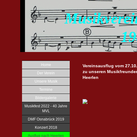
Musikvere
19
Home
Vereinsausflug vom 27.10.
zu unseren Musikfreunden
Der Verein
Heerlen
Unsere Musik
Termine
Bildergalerie
Musikfest 2022 - 40 Jahre
MVL
DMF Osnabrück 2019
Konzert 2018
Ausflug nach Heerlen